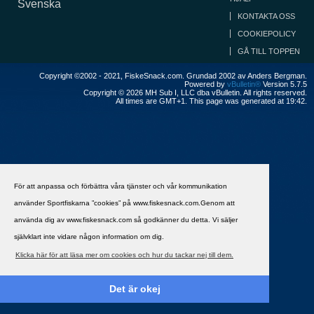
Svenska
KONTAKTA OSS
COOKIEPOLICY
GÅ TILL TOPPEN
Copyright ©2002 - 2021, FiskeSnack.com. Grundad 2002 av Anders Bergman.
Powered by
vBulletin®
Version 5.7.5
Copyright © 2026 MH Sub I, LLC dba vBulletin. All rights reserved.
All times are GMT+1. This page was generated at 19:42.
För att anpassa och förbättra våra tjänster och vår kommunikation
använder Sportfiskarna ”cookies” på www.fiskesnack.com.Genom att
använda dig av www.fiskesnack.com så godkänner du detta. Vi säljer
självklart inte vidare någon information om dig.
Klicka här för att läsa mer om cookies och hur du tackar nej till dem.
Det är okej