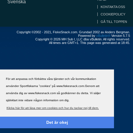
Svenska
KONTAKTA OSS
COOKIEPOLICY
GÅ TILL TOPPEN
Copyright ©2002 - 2021, FiskeSnack.com. Grundad 2002 av Anders Bergman.
Powered by
vBulletin®
Version 5.7.5
Copyright © 2026 MH Sub I, LLC dba vBulletin. All rights reserved.
All times are GMT+1. This page was generated at 18:45.
För att anpassa och förbättra våra tjänster och vår kommunikation
använder Sportfiskarna ”cookies” på www.fiskesnack.com.Genom att
använda dig av www.fiskesnack.com så godkänner du detta. Vi säljer
självklart inte vidare någon information om dig.
Klicka här för att läsa mer om cookies och hur du tackar nej till dem.
Det är okej