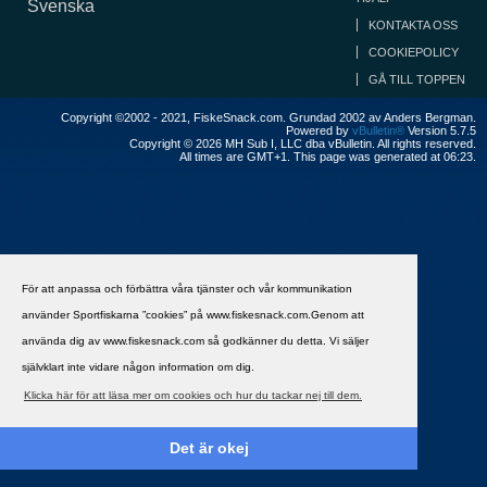
Svenska
KONTAKTA OSS
COOKIEPOLICY
GÅ TILL TOPPEN
Copyright ©2002 - 2021, FiskeSnack.com. Grundad 2002 av Anders Bergman.
Powered by
vBulletin®
Version 5.7.5
Copyright © 2026 MH Sub I, LLC dba vBulletin. All rights reserved.
All times are GMT+1. This page was generated at 06:23.
För att anpassa och förbättra våra tjänster och vår kommunikation
använder Sportfiskarna ”cookies” på www.fiskesnack.com.Genom att
använda dig av www.fiskesnack.com så godkänner du detta. Vi säljer
självklart inte vidare någon information om dig.
Klicka här för att läsa mer om cookies och hur du tackar nej till dem.
Det är okej