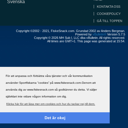
Svenska
KONTAKTA OSS
COOKIEPOLICY
GÅ TILL TOPPEN
Copyright ©2002 - 2021, FiskeSnack.com. Grundad 2002 av Anders Bergman.
Powered by
vBulletin®
Version 5.7.5
Copyright © 2026 MH Sub I, LLC dba vBulletin. All rights reserved.
All times are GMT+1. This page was generated at 15:54.
För att anpassa och förbättra våra tjänster och vår kommunikation
använder Sportfiskarna ”cookies” på www.fiskesnack.com.Genom att
använda dig av www.fiskesnack.com så godkänner du detta. Vi säljer
självklart inte vidare någon information om dig.
Klicka här för att läsa mer om cookies och hur du tackar nej till dem.
Det är okej