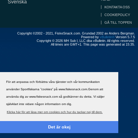
Svenska
KONTAKTA OSS
COOKIEPOLICY
GÅ TILL TOPPEN
Copyright ©2002 - 2021, FiskeSnack.com. Grundad 2002 av Anders Bergman.
Powered by
vBulletin®
Version 5.7.5
Copyright © 2026 MH Sub I, LLC dba vBulletin. All rights reserved.
All times are GMT+1. This page was generated at 15:35.
För att anpassa och förbättra våra tjänster och vår kommunikation
använder Sportfiskarna ”cookies” på www.fiskesnack.com.Genom att
använda dig av www.fiskesnack.com så godkänner du detta. Vi säljer
självklart inte vidare någon information om dig.
Klicka här för att läsa mer om cookies och hur du tackar nej till dem.
Det är okej