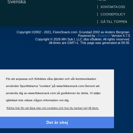
Svenska
KONTAKTA OSS
COOKIEPOLICY
GÅ TILL TOPPEN
Copyright ©2002 - 2021, FiskeSnack.com. Grundad 2002 av Anders Bergman.
Powered by
vBulletin®
Version 5.7.5
Copyright © 2026 MH Sub I, LLC dba vBulletin. All rights reserved.
All times are GMT+1. This page was generated at 09:36.
För att anpassa och förbättra våra tjänster och vår kommunikation
använder Sportfiskarna ”cookies” på www.fiskesnack.com.Genom att
använda dig av www.fiskesnack.com så godkänner du detta. Vi säljer
självklart inte vidare någon information om dig.
Klicka här för att läsa mer om cookies och hur du tackar nej till dem.
Det är okej