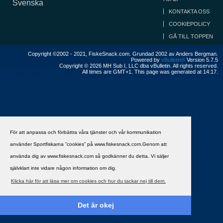
Svenska
KONTAKTA OSS
COOKIEPOLICY
GÅ TILL TOPPEN
Copyright ©2002 - 2021, FiskeSnack.com. Grundad 2002 av Anders Bergman.
Powered by
vBulletin®
Version 5.7.5
Copyright © 2026 MH Sub I, LLC dba vBulletin. All rights reserved.
All times are GMT+1. This page was generated at 14:17.
För att anpassa och förbättra våra tjänster och vår kommunikation
använder Sportfiskarna ”cookies” på www.fiskesnack.com.Genom att
använda dig av www.fiskesnack.com så godkänner du detta. Vi säljer
självklart inte vidare någon information om dig.
Klicka här för att läsa mer om cookies och hur du tackar nej till dem.
Det är okej