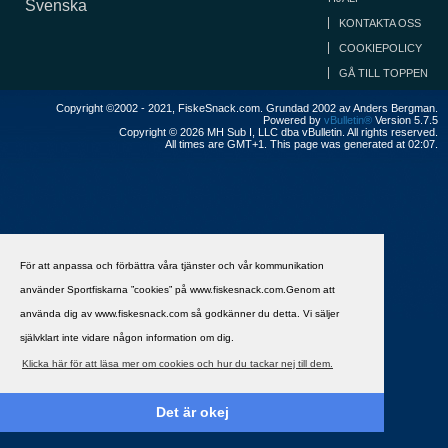
Svenska
KONTAKTA OSS
COOKIEPOLICY
GÅ TILL TOPPEN
Copyright ©2002 - 2021, FiskeSnack.com. Grundad 2002 av Anders Bergman.
Powered by
vBulletin®
Version 5.7.5
Copyright © 2026 MH Sub I, LLC dba vBulletin. All rights reserved.
All times are GMT+1. This page was generated at 02:07.
För att anpassa och förbättra våra tjänster och vår kommunikation
använder Sportfiskarna ”cookies” på www.fiskesnack.com.Genom att
använda dig av www.fiskesnack.com så godkänner du detta. Vi säljer
självklart inte vidare någon information om dig.
Klicka här för att läsa mer om cookies och hur du tackar nej till dem.
Det är okej