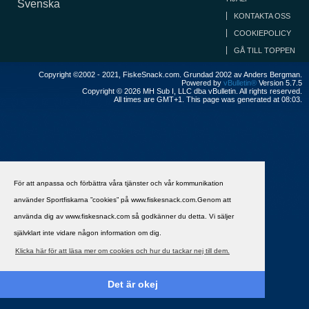
Svenska
KONTAKTA OSS
COOKIEPOLICY
GÅ TILL TOPPEN
Copyright ©2002 - 2021, FiskeSnack.com. Grundad 2002 av Anders Bergman.
Powered by
vBulletin®
Version 5.7.5
Copyright © 2026 MH Sub I, LLC dba vBulletin. All rights reserved.
All times are GMT+1. This page was generated at 08:03.
För att anpassa och förbättra våra tjänster och vår kommunikation
använder Sportfiskarna ”cookies” på www.fiskesnack.com.Genom att
använda dig av www.fiskesnack.com så godkänner du detta. Vi säljer
självklart inte vidare någon information om dig.
Klicka här för att läsa mer om cookies och hur du tackar nej till dem.
Det är okej