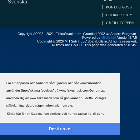
Svenska
KONTAKTA OSS
COOKIEPOLICY
GÅ TILL TOPPEN
Copyright ©2002 - 2021, FiskeSnack.com. Grundad 2002 av Anders Bergman.
Powered by
vBulletin®
Version 5.7.5
Copyright © 2026 MH Sub I, LLC dba vBulletin. All rights reserved.
All times are GMT+1. This page was generated at 10:45.
För att anpassa och förbättra våra tjänster och vår kommunikation
använder Sportfiskarna ”cookies” på www.fiskesnack.com.Genom att
använda dig av www.fiskesnack.com så godkänner du detta. Vi säljer
självklart inte vidare någon information om dig.
Klicka här för att läsa mer om cookies och hur du tackar nej till dem.
Det är okej