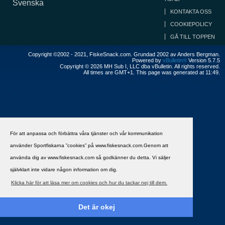
Svenska
KONTAKTA OSS
COOKIEPOLICY
GÅ TILL TOPPEN
Copyright ©2002 - 2021, FiskeSnack.com. Grundad 2002 av Anders Bergman.
Powered by
vBulletin®
Version 5.7.5
Copyright © 2026 MH Sub I, LLC dba vBulletin. All rights reserved.
All times are GMT+1. This page was generated at 11:49.
För att anpassa och förbättra våra tjänster och vår kommunikation
använder Sportfiskarna ”cookies” på www.fiskesnack.com.Genom att
använda dig av www.fiskesnack.com så godkänner du detta. Vi säljer
självklart inte vidare någon information om dig.
Klicka här för att läsa mer om cookies och hur du tackar nej till dem.
Det är okej