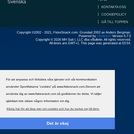
Svenska
KONTAKTA OSS
COOKIEPOLICY
GÅ TILL TOPPEN
Copyright ©2002 - 2021, FiskeSnack.com. Grundad 2002 av Anders Bergman.
Powered by
vBulletin®
Version 5.7.5
Copyright © 2026 MH Sub I, LLC dba vBulletin. All rights reserved.
All times are GMT+1. This page was generated at 03:54.
För att anpassa och förbättra våra tjänster och vår kommunikation
använder Sportfiskarna ”cookies” på www.fiskesnack.com.Genom att
använda dig av www.fiskesnack.com så godkänner du detta. Vi säljer
självklart inte vidare någon information om dig.
Klicka här för att läsa mer om cookies och hur du tackar nej till dem.
Det är okej