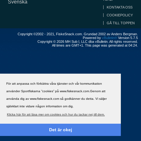
Svenska
KONTAKTA OSS
COOKIEPOLICY
GÅ TILL TOPPEN
Copyright ©2002 - 2021, FiskeSnack.com. Grundad 2002 av Anders Bergman.
Powered by
vBulletin®
Version 5.7.5
Copyright © 2026 MH Sub I, LLC dba vBulletin. All rights reserved.
All times are GMT+1. This page was generated at 04:24.
För att anpassa och förbättra våra tjänster och vår kommunikation
använder Sportfiskarna ”cookies” på www.fiskesnack.com.Genom att
använda dig av www.fiskesnack.com så godkänner du detta. Vi säljer
självklart inte vidare någon information om dig.
Klicka här för att läsa mer om cookies och hur du tackar nej till dem.
Det är okej