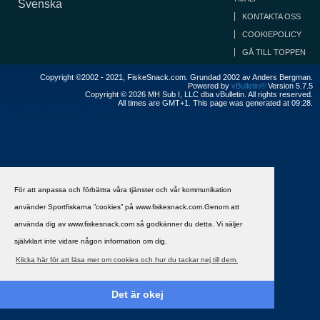
Svenska
KONTAKTA OSS
COOKIEPOLICY
GÅ TILL TOPPEN
Copyright ©2002 - 2021, FiskeSnack.com. Grundad 2002 av Anders Bergman.
Powered by
vBulletin®
Version 5.7.5
Copyright © 2026 MH Sub I, LLC dba vBulletin. All rights reserved.
All times are GMT+1. This page was generated at 09:28.
För att anpassa och förbättra våra tjänster och vår kommunikation
använder Sportfiskarna ”cookies” på www.fiskesnack.com.Genom att
använda dig av www.fiskesnack.com så godkänner du detta. Vi säljer
självklart inte vidare någon information om dig.
Klicka här för att läsa mer om cookies och hur du tackar nej till dem.
Det är okej