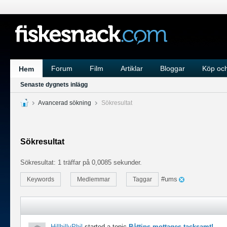
Forum
Film
Artiklar
Bloggar
Köp och
Hem
Senaste dygnets inlägg
Avancerad sökning
Sökresultat
Sökresultat
Sökresultat:
1 träffar på 0,0085 sekunder.
#ums
Keywords
Medlemmar
Taggar
HillbillyPhil
started a topic
Båttips mottages tacksamt!