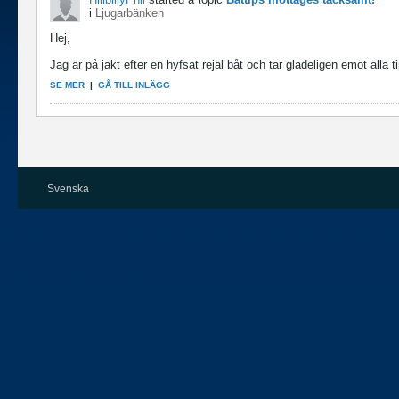
i
Ljugarbänken
Hej,
Jag är på jakt efter en hyfsat rejäl båt och tar gladeligen emot alla t
SE MER
|
GÅ TILL INLÄGG
Svenska