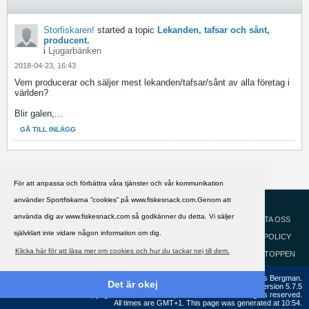
Storfiskaren!
started a topic
Lekanden, tafsar och sånt,
producent.
i
Ljugarbänken
2018-04-23, 16:43
Vem producerar och säljer mest lekanden/tafsar/sånt av alla företag i
världen?
Blir galen,...
GÅ TILL INLÄGG
För att anpassa och förbättra våra tjänster och vår kommunikation
använder Sportfiskarna ”cookies” på www.fiskesnack.com.Genom att
HJÄLP
Svenska
använda dig av www.fiskesnack.com så godkänner du detta. Vi säljer
KONTAKTA OSS
självklart inte vidare någon information om dig.
COOKIEPOLICY
Klicka här för att läsa mer om cookies och hur du tackar nej till dem.
GÅ TILL TOPPEN
Copyright ©2002 - 2021, FiskeSnack.com. Grundad 2002 av Anders Bergman.
Det är okej
Powered by
vBulletin®
Version 5.7.5
Copyright © 2026 MH Sub I, LLC dba vBulletin. All rights reserved.
All times are GMT+1. This page was generated at 10:54.