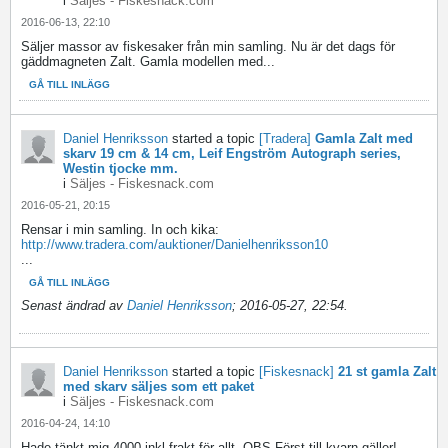
i
Säljes - Fiskesnack.com
2016-06-13, 22:10
Säljer massor av fiskesaker från min samling. Nu är det dags för
gäddmagneten Zalt. Gamla modellen med...
GÅ TILL INLÄGG
Daniel Henriksson
started a topic
[Tradera]
Gamla Zalt med
skarv 19 cm & 14 cm, Leif Engström Autograph series,
Westin tjocke mm.
i
Säljes - Fiskesnack.com
2016-05-21, 20:15
Rensar i min samling. In och kika:
http://www.tradera.com/auktioner/Danielhenriksson10
...
GÅ TILL INLÄGG
Senast ändrad av
Daniel Henriksson
;
2016-05-27, 22:54
.
Daniel Henriksson
started a topic
[Fiskesnack]
21 st gamla Zalt
med skarv säljes som ett paket
i
Säljes - Fiskesnack.com
2016-04-24, 14:10
Hade tänkt mig 4000 inkl frakt för allt. OBS Först till kvarn gäller!