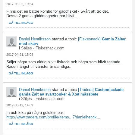
2017-05-02, 19:54
Finns det en bättre kombo för gäddfisket? Svårt att tro det.
Dessa 2 gamla gäddmagneter har blivit...
GÅ TILL INLÄGG
Daniel Henriksson
started a topic
[Fiskesnack]
Gamla Zaltar
med skarv
i
Säljes - Fiskesnack.com
2017-04-21, 15:08
Säljer några som aldrig blivit fiskade och några som blivit testade.
Raden längst till vänster är samtliga...
GÅ TILL INLÄGG
Daniel Henriksson
started a topic
[Tradera]
Customlackade
gamla Zalt av svartzonker & X:et mässbete
i
Säljes - Fiskesnack.com
2017-03-12, 14:09
In och kika på några guldklimpar.
http://www.tradera.com/profile/items...7/danielhenrik
...
GÅ TILL INLÄGG