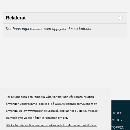
Relaterat
Det finns inga resultat som uppfyller dessa kriterier.
För att anpassa och förbättra våra tjänster och vår kommunikation
använder Sportfiskarna ”cookies” på www.fiskesnack.com.Genom att
HJÄLP
Svenska
använda dig av www.fiskesnack.com så godkänner du detta. Vi säljer
KONTAKTA OSS
självklart inte vidare någon information om dig.
COOKIEPOLICY
Klicka här för att läsa mer om cookies och hur du tackar nej till dem.
GÅ TILL TOPPEN