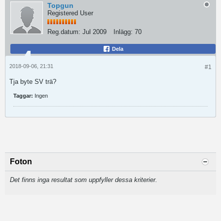
Topgun
Registered User
Reg.datum:
Jul 2009
Inlägg:
70
Dela
2018-09-06, 21:31
#1
Tja byte SV trä?
Taggar:
Ingen
Foton
Det finns inga resultat som uppfyller dessa kriterier.