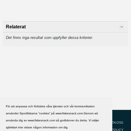
Relaterat
Det finns inga resultat som uppfyller dessa kriterier.
För att anpassa och förbättra våra tjänster och vår kommunikation
använder Sportfiskarna ”cookies” på www.fiskesnack.com.Genom att
HJÄLP
Svenska
använda dig av www.fiskesnack.com så godkänner du detta. Vi säljer
KONTAKTA OSS
självklart inte vidare någon information om dig.
COOKIEPOLICY