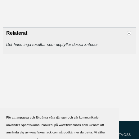
Relaterat
Det finns inga resultat som uppfyller dessa kriterier.
För att anpassa och förbättra våra tjänster och vår kommunikation
använder Sportfiskarna ”cookies” på www.fiskesnack.com.Genom att
HJÄLP
Svenska
använda dig av www.fiskesnack.com så godkänner du detta. Vi säljer
KONTAKTA OSS