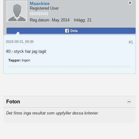
Maackiee
Registered User
Reg.datum:
May 2014
Inlägg:
21
Dela
2018-09-21, 09:36
#1
40:- styck har jag tagit
Taggar:
Ingen
Foton
Det finns inga resultat som uppfyller dessa kriterier.