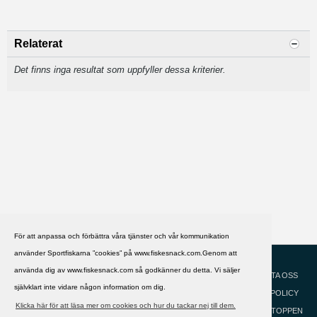
Relaterat
Det finns inga resultat som uppfyller dessa kriterier.
För att anpassa och förbättra våra tjänster och vår kommunikation
använder Sportfiskarna ”cookies” på www.fiskesnack.com.Genom att
HJÄLP
Svenska
använda dig av www.fiskesnack.com så godkänner du detta. Vi säljer
KONTAKTA OSS
självklart inte vidare någon information om dig.
COOKIEPOLICY
Klicka här för att läsa mer om cookies och hur du tackar nej till dem.
GÅ TILL TOPPEN