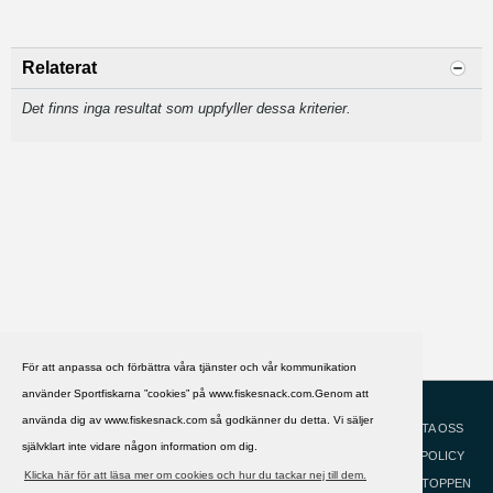
Relaterat
Det finns inga resultat som uppfyller dessa kriterier.
För att anpassa och förbättra våra tjänster och vår kommunikation
använder Sportfiskarna ”cookies” på www.fiskesnack.com.Genom att
HJÄLP
Svenska
använda dig av www.fiskesnack.com så godkänner du detta. Vi säljer
KONTAKTA OSS
självklart inte vidare någon information om dig.
COOKIEPOLICY
Klicka här för att läsa mer om cookies och hur du tackar nej till dem.
GÅ TILL TOPPEN