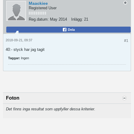
Maackiee
Registered User
Reg.datum:
May 2014
Inlägg:
21
Dela
2018-09-21, 09:37
#1
40:- styck har jag tagit
Taggar:
Ingen
Foton
Det finns inga resultat som uppfyller dessa kriterier.