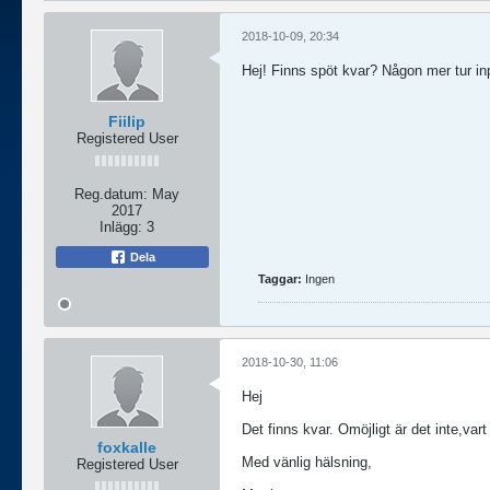
2018-10-09, 20:34
Hej! Finns spöt kvar? Någon mer tur in
Fiilip
Registered User
Reg.datum:
May
2017
Inlägg:
3
Dela
Taggar:
Ingen
2018-10-30, 11:06
Hej
Det finns kvar. Omöjligt är det inte,vart
foxkalle
Med vänlig hälsning,
Registered User