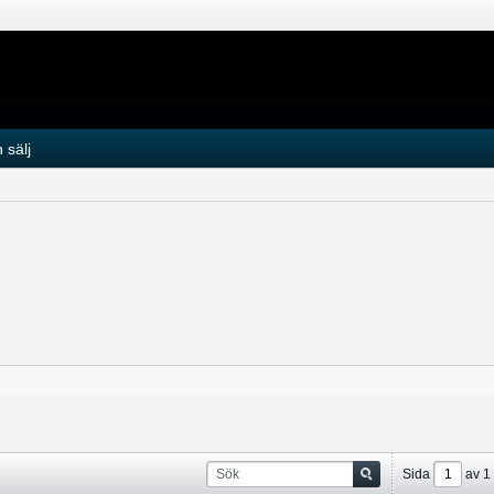
 sälj
Sida
av
1