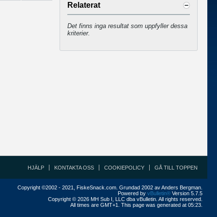
Relaterat
Det finns inga resultat som uppfyller dessa
kriterier.
HJÄLP
KONTAKTA OSS
COOKIEPOLICY
GÅ TILL TOPPEN
Copyright ©2002 - 2021, FiskeSnack.com. Grundad 2002 av Anders Bergman.
Powered by
vBulletin®
Version 5.7.5
Copyright © 2026 MH Sub I, LLC dba vBulletin. All rights reserved.
All times are GMT+1. This page was generated at 05:23.