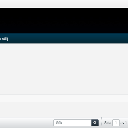
 sälj
Sida
av
1