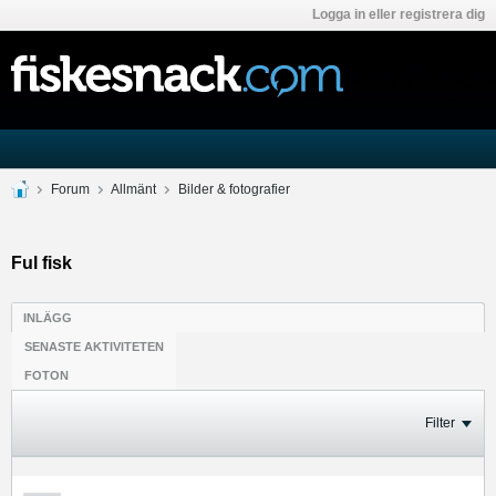
Logga in eller registrera dig
Forum
Allmänt
Bilder & fotografier
Ful fisk
INLÄGG
SENASTE AKTIVITETEN
FOTON
Filter