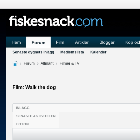
Hem
Film
Artiklar
Bloggar
Köp och
Forum
Senaste dygnets inlägg
Medlemslista
Kalender
Forum
Allmänt
Filmer & TV
Film: Walk the dog
INLÄGG
SENASTE AKTIVITETEN
FOTON