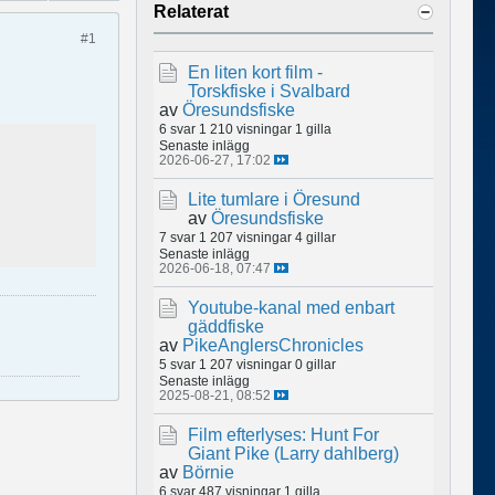
Relaterat
#1
En liten kort film -
Torskfiske i Svalbard
av
Öresundsfiske
6 svar
1 210 visningar
1 gilla
Senaste inlägg
2026-06-27, 17:02
Lite tumlare i Öresund
av
Öresundsfiske
7 svar
1 207 visningar
4 gillar
Senaste inlägg
2026-06-18, 07:47
Youtube-kanal med enbart
gäddfiske
av
PikeAnglersChronicles
5 svar
1 207 visningar
0 gillar
Senaste inlägg
2025-08-21, 08:52
Film efterlyses: Hunt For
Giant Pike (Larry dahlberg)
av
Börnie
6 svar
487 visningar
1 gilla