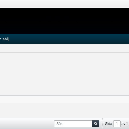
 sälj
Sida
av
1