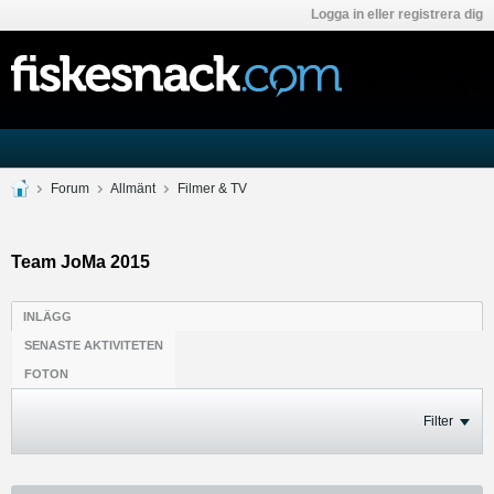
Logga in eller registrera dig
Forum
Allmänt
Filmer & TV
Team JoMa 2015
INLÄGG
SENASTE AKTIVITETEN
FOTON
Filter