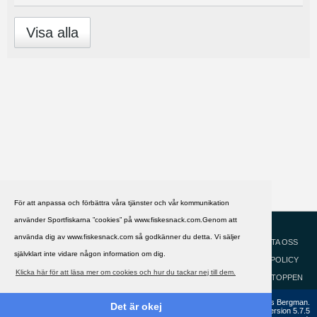
Visa alla
För att anpassa och förbättra våra tjänster och vår kommunikation
använder Sportfiskarna ”cookies” på www.fiskesnack.com.Genom att
HJÄLP
Svenska
använda dig av www.fiskesnack.com så godkänner du detta. Vi säljer
KONTAKTA OSS
självklart inte vidare någon information om dig.
COOKIEPOLICY
Klicka här för att läsa mer om cookies och hur du tackar nej till dem.
GÅ TILL TOPPEN
Copyright ©2002 - 2021, FiskeSnack.com. Grundad 2002 av Anders Bergman.
Det är okej
Powered by
vBulletin®
Version 5.7.5