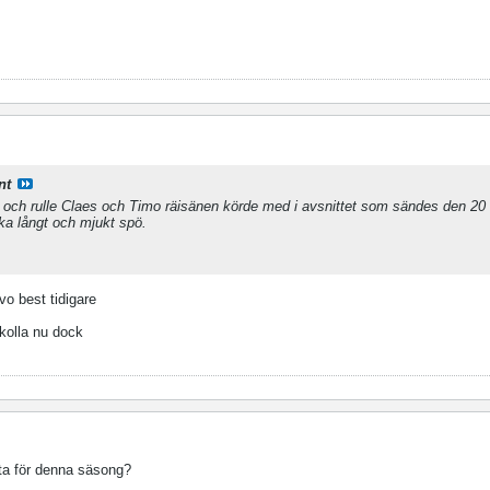
nt
 och rulle Claes och Timo räisänen körde med i avsnittet som sändes den 2
ska långt och mjukt spö.
vo best tidigare
 kolla nu dock
sta för denna säsong?