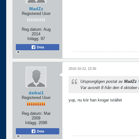
MadZz
Registered User
Reg.datum:
Aug
2014
Inlägg:
97
Dela
2016-10-22, 22:30
Ursprungligen postat av
MadZz
Var avsnitt 8 från den 4 oktober
daikai1
Registered User
yup, nu kör han krogar istället
Reg.datum:
Mar
2009
Inlägg:
2098
Dela