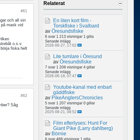
Relaterat
#61
gar och all sin
En liten kort film -
r på mask vid
Torskfiske i Svalbard
av
Öresundsfiske
6 svar
1 213 visningar
1 gilla
vilken
Senaste inlägg
skebåt o.s.v.
2026-06-27, 17:02
börja fiska helt
Lite tumlare i Öresund
av
Öresundsfiske
7 svar
1 208 visningar
4 gillar
Senaste inlägg
2026-06-18, 07:47
Youtube-kanal med enbart
gäddfiske
#62
av
PikeAnglersChronicles
5 svar
1 207 visningar
0 gillar
ember? Såg
Senaste inlägg
2025-08-21, 08:52
Film efterlyses: Hunt For
Giant Pike (Larry dahlberg)
av
Börnie
6 svar
488 visningar
1 gilla