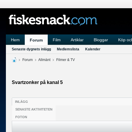
Hem
Film
Artiklar
Bloggar
Köp och
Forum
Senaste dygnets inlägg
Medlemslista
Kalender
Forum
Allmänt
Filmer & TV
Svartzonker på kanal 5
INLÄGG
SENASTE AKTIVITETEN
FOTON