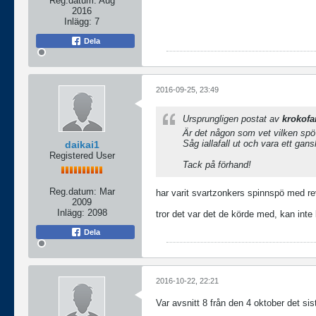
Reg.datum:
Aug
2016
Inlägg:
7
Dela
2016-09-25, 23:49
Ursprungligen postat av
krokofa
Är det någon som vet vilken spö
Såg iallafall ut och vara ett gan
daikai1
Registered User
Tack på förhand!
Reg.datum:
Mar
har varit svartzonkers spinnspö med re
2009
Inlägg:
2098
tror det var det de körde med, kan inte
Dela
2016-10-22, 22:21
Var avsnitt 8 från den 4 oktober det si