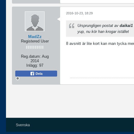
2016-10-23, 18:29
Ursprungligen postat av
daikai1
yup, nu kör han krogar istället
MadZz
Registered User
8 avsnitt är lite kort kan man tycka 
Reg.datum:
Aug
2014
Inlägg:
97
Dela
Svenska