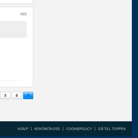
#66
5
6
7
HJÄLP
KONTAKTA OSS
COOKIEPOLICY
GÅ TILL TOPPEN