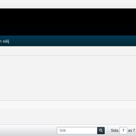
 sälj
Sida
av
7