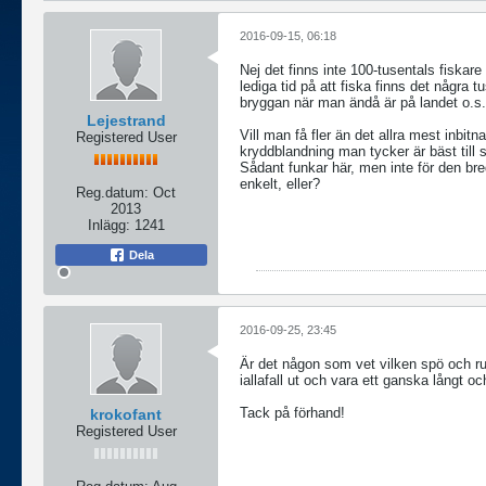
2016-09-15, 06:18
Nej det finns inte 100-tusentals fiskar
lediga tid på att fiska finns det några
bryggan när man ändå är på landet o.s.v
Lejestrand
Vill man få fler än det allra mest inbi
Registered User
kryddblandning man tycker är bäst till 
Sådant funkar här, men inte för den bre
enkelt, eller?
Reg.datum:
Oct
2013
Inlägg:
1241
Dela
2016-09-25, 23:45
Är det någon som vet vilken spö och r
iallafall ut och vara ett ganska långt o
Tack på förhand!
krokofant
Registered User