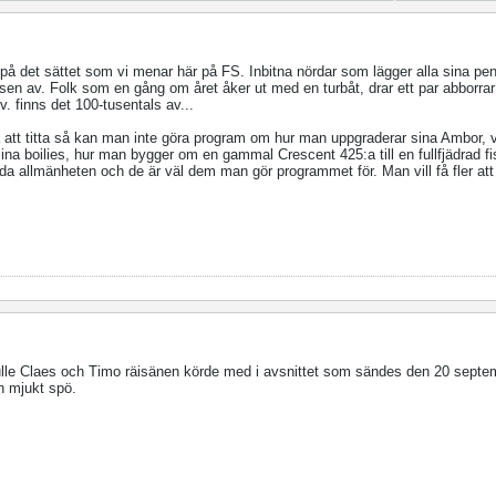
e på det sättet som vi menar här på FS. Inbitna nördar som lägger alla sina pen
 tusen av. Folk som en gång om året åker ut med en turbåt, drar ett par abborra
. finns det 100-tusentals av...
tna att titta så kan man inte göra program om hur man uppgraderar sina Ambor, 
sina boilies, hur man bygger om en gammal Crescent 425:a till en fullfjädrad fi
da allmänheten och de är väl dem man gör programmet för. Man vill få fler att 
ulle Claes och Timo räisänen körde med i avsnittet som sändes den 20 sept
ch mjukt spö.