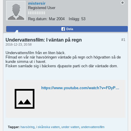
mistersir
Registered User
Reg.datum:
Mar 2004
Inlägg:
53
Dela
Undervattensfilm: I väntan på regn
#1
2016-12-23, 20:58
Undervattensfilm från en liten bäck.
Filmad en vår när havsöringen väntade på regn och högvatten så de
kunde simma ut i havet.
Fisken samlade sig i bäckens djupaste parti och där väntade dom.
https://www.youtube.com/watch?v=FDyPPAYCnoM
Taggar:
havsöring
,
i skånska vatten
,
under vatten
,
undervattensfilm