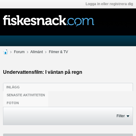
Logga in eller registrera dig
Forum
Allmänt
Filmer & TV
Undervattensfilm: I väntan på regn
INLÄGG
SENASTE AKTIVITETEN
FOTON
Filter