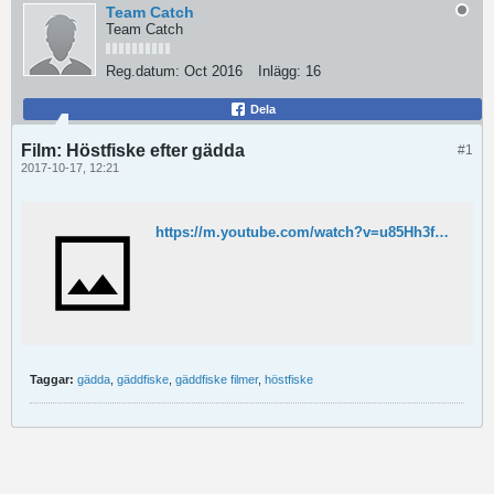
Team Catch
Team Catch
Reg.datum:
Oct 2016
Inlägg:
16
Dela
Film: Höstfiske efter gädda
#1
2017-10-17, 12:21
https://m.youtube.com/watch?v=u85Hh3fh-ns
Taggar:
gädda
,
gäddfiske
,
gäddfiske filmer
,
höstfiske