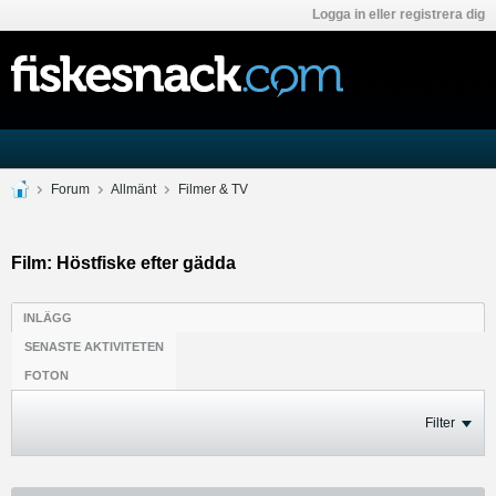
Logga in eller registrera dig
Forum
Allmänt
Filmer & TV
Film: Höstfiske efter gädda
INLÄGG
SENASTE AKTIVITETEN
FOTON
Filter