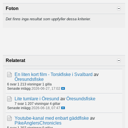
Foton
Det finns inga resultat som uppfyller dessa kriterier.
Relaterat
En liten kort film - Torskfiske i Svalbard
av
Öresundsfiske
6 svar
1 213 visningar
1 gilla
Senaste inlägg
2026-06-27, 17:02
Lite tumlare i Öresund
av
Öresundsfiske
7 svar
1 207 visningar
4 gillar
Senaste inlägg
2026-06-18, 07:47
Youtube-kanal med enbart gäddfiske
av
PikeAnglersChronicles
5 svar
1 207 visningar
0 gillar