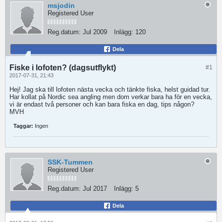
msjodin
Registered User
Reg.datum:
Jul 2009
Inlägg:
120
Dela
Fiske i lofoten? (dagsutflykt)
#1
2017-07-31, 21:43
Hej! Jag ska till lofoten nästa vecka och tänkte fiska, helst guidad tur.
Har kollat på Nordic sea angling men dom verkar bara ha för en vecka,
vi är endast två personer och kan bara fiska en dag, tips någon?
MVH
Taggar:
Ingen
SSK-Tummen
Registered User
Reg.datum:
Jul 2017
Inlägg:
5
Dela