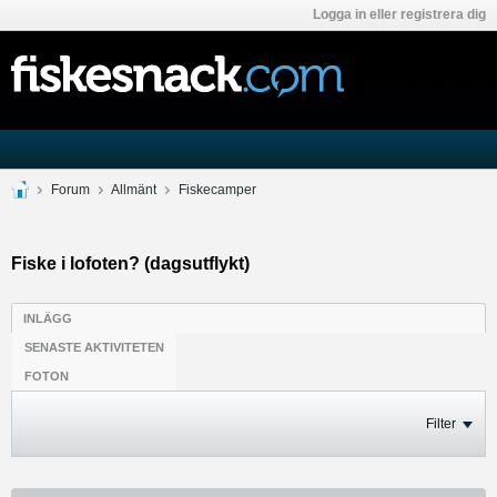
Logga in eller registrera dig
Forum
Allmänt
Fiskecamper
Fiske i lofoten? (dagsutflykt)
INLÄGG
SENASTE AKTIVITETEN
FOTON
Filter