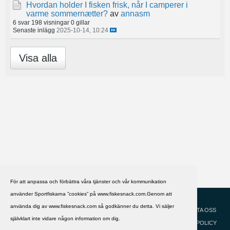
Hvordan holder I fisken frisk, når I camperer i
varme sommernætter?
av
annasm
6 svar
198 visningar
0 gillar
Senaste inlägg
2025-10-14, 10:24
Visa alla
För att anpassa och förbättra våra tjänster och vår kommunikation
använder Sportfiskarna ”cookies” på www.fiskesnack.com.Genom att
HJÄLP
Svenska
använda dig av www.fiskesnack.com så godkänner du detta. Vi säljer
KONTAKTA OSS
självklart inte vidare någon information om dig.
COOKIEPOLICY