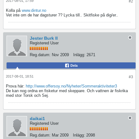
2017-08-01, 17:59
#2
Kolla på
www.dintur.no
Vet inte om de har dagsturer ?? Lycka till.. Skitfiske på dig/er..
Jester Burk II
Registered User
Reg.datum:
Nov 2009
Inlägg:
2671
Dela
2017-08-01, 18:51
#3
Prova här:
http://www.offersoy.no/Nyheter/Sommeraktiviteter3
De kan nog ordna en fisketur med skeppare. Och vattnen är fiskrika
med stor Torsk och Sej.
daikai1
Registered User
Reg.datum:
Mar 2009
Inlägg:
2098