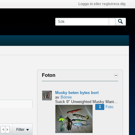
Logga in eller registrera dig
Foton
Musky beten bytes bort
av
Börnie
Suick 9" Unweighted
Musky Mania Squirrly Burt
1
Foto
Filter