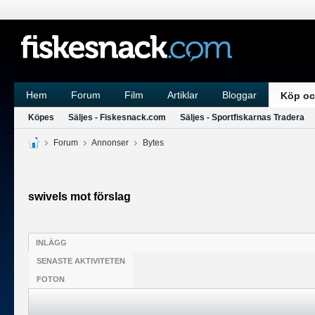
Hem
Forum
Film
Artiklar
Bloggar
Köp oc
Köpes
Säljes - Fiskesnack.com
Säljes - Sportfiskarnas Tradera
Forum
Annonser
Bytes
swivels mot förslag
INLÄGG
SENASTE AKTIVITETEN
FOTON