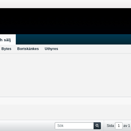
h sälj
Bytes
Bortskänkes
Uthyres
Sida
av
1