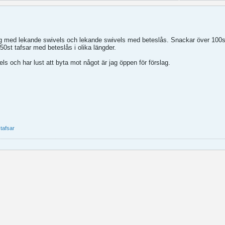
gäng med lekande swivels och lekande swivels med beteslås. Snackar över 100s
st tafsar med beteslås i olika längder.
els och har lust att byta mot något är jag öppen för förslag.
,
tafsar