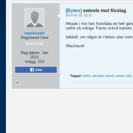
[Bytes]
swivels mot förslag
2014-01-22, 02:11
Hittade i min fars fiskelåda ett helt 
varför så många. Fanns också kanske 50
mackaveli
Iallafall, om någon är i behov utav swiv
Registered User
/Mackaveli
Reg.datum:
Jan
2014
Inlägg:
223
Dela
Taggar:
bytes
,
lekande swivel
,
swivel
,
tafs