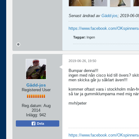
Senast ändrad av
Gädd-jos
;
2019-06-0
https://www.facebook.com/OKspinners
Taggar:
Ingen
2019-06-26, 19:50
Bumpar denna!!!
ingen med nån cisco kid till övers? skit
men skicka går ju såklart även!!!
Gädd-jos
kommer oftast vara i stockholm mån-fre
Registered User
så tar ja gummiklumparna med mig när 
mvh/peter
Reg.datum:
Aug
2014
Inlägg:
942
Dela
https://www.facebook.com/OKspinners