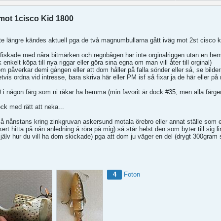
mot 1cisco Kid 1800
te längre kändes aktuell pga de två magnumbullarna gått iväg mot 2st cisco k
fiskade med nåra bitmärken och regnbågen har inte orginalriggen utan en hem
 enkelt köpa till nya riggar eller göra sina egna om man vill åter till orginal)
m påverkar demi gången eller att dom håller på falla sönder eller så, se bilde
ivetvis ordna vid intresse, bara skriva här eller PM isf så fixar ja de här eller p
i någon färg som ni råkar ha hemma (min favorit är dock #35, men alla färge
ck med rätt att neka...
ltså nånstans kring zinkgruvan askersund motala örebro eller annat ställe som 
t hitta på nån anledning å röra på mig) så står helst den som byter till sig li
 själv hur du vill ha dom skickade) pga att dom ju väger en del (drygt 300gram 
4
Foton