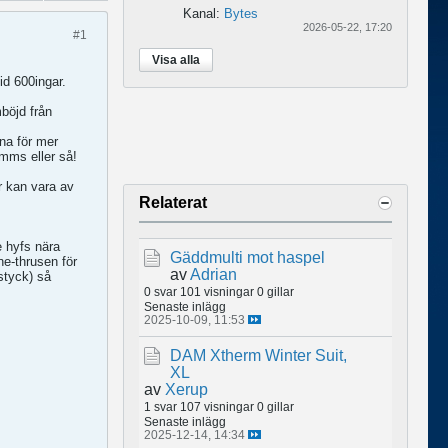
Kanal:
Bytes
2026-05-22, 17:20
#1
Visa alla
id 600ingar.
böjd från
rna för mer
å mms eller så!
r kan vara av
Relaterat
e hyfs nära
Gäddmulti mot haspel
ne-thrusen för
av
Adrian
styck) så
0 svar
101 visningar
0 gillar
Senaste inlägg
2025-10-09, 11:53
DAM Xtherm Winter Suit,
XL
av
Xerup
1 svar
107 visningar
0 gillar
Senaste inlägg
2025-12-14, 14:34