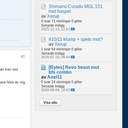
Shimano Curado MGL 151
mot haspel
av
Xerup
0 svar
71 visningar
0 gillar
Senaste inlägg
2025-12-13, 21:53
#10/11 klump + spets mot?
av
Xerup
1 svar
64 visningar
0 gillar
Senaste inlägg
#2
2026-07-10, 06:44
[Bytes]
Revo beast mot
 man kan ses
bfs combo
av
Aoel11
0 svar
24 visningar
0 gillar
ara höra av sig
Senaste inlägg
2026-08-04, 18:43
Visa alla