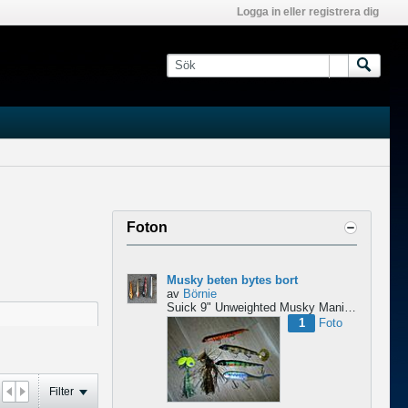
Logga in eller registrera dig
Foton
Musky beten bytes bort
av
Börnie
Suick 9" Unweighted
Musky Mania Squirrly Burt
1
Foto
Filter