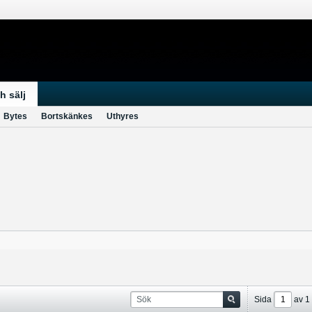
h sälj
Bytes
Bortskänkes
Uthyres
Sida
av
1