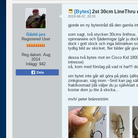
[Bytes]
2st 30cm LineThru 
2019-06-07, 20:33
gjorde en ny bytestråd då den gamla in
Gädd-jos
som sagt, två stycken 30cms linthrus, 
Registered User
spinnarwire och fjäderringar (går ju dock
dock i gott skick och inga bitmärken so
tydlig bild av skicket, fler bilder går g
Reg.datum:
Aug
dessa två bytes mot en Cisco Kid 1800 
2014
intresse)
Inlägg:
942
så, kom med förslag på vad ni har!!! do
Dela
om bytet inte går att göra på plats (al
zinkgruvan, säg inom ~5mil kan jag säker
fraktkostnad (då väljer du ju självklart
kostar dom ju lite å skicka...
mvh/ peter brännström