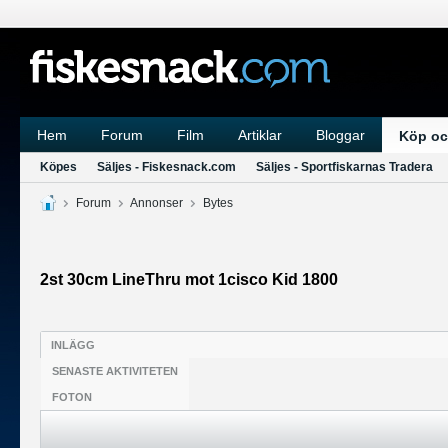
Hem
Forum
Film
Artiklar
Bloggar
Köp oc
Köpes
Säljes - Fiskesnack.com
Säljes - Sportfiskarnas Tradera
Forum
Annonser
Bytes
2st 30cm LineThru mot 1cisco Kid 1800
INLÄGG
SENASTE AKTIVITETEN
FOTON