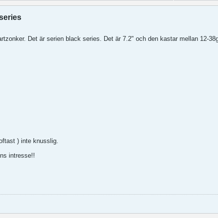
series
vartzonker. Det är serien black series. Det är 7.2" och den kastar mellan 12-3
oftast ) inte knusslig.
ns intresse!!