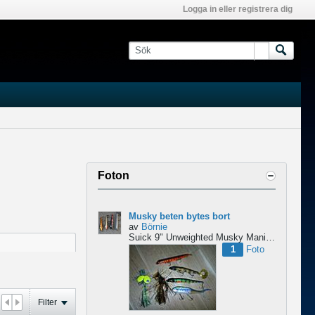
Logga in eller registrera dig
Foton
Musky beten bytes bort
av
Börnie
Suick 9" Unweighted
Musky Mania Squirrly Burt
1
Foto
Filter