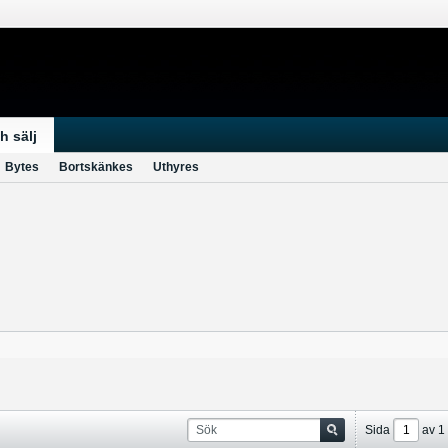
h sälj
Bytes
Bortskänkes
Uthyres
Sida
av
1