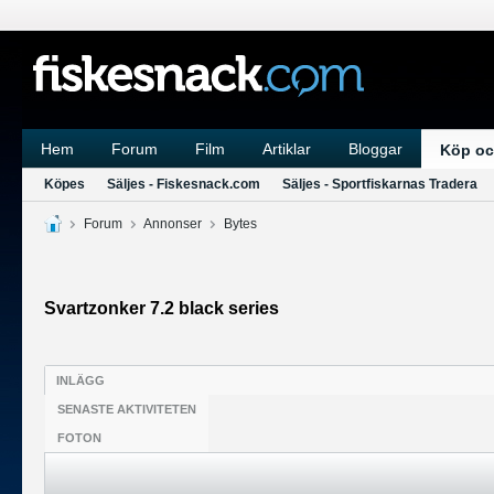
Hem
Forum
Film
Artiklar
Bloggar
Köp oc
Köpes
Säljes - Fiskesnack.com
Säljes - Sportfiskarnas Tradera
Forum
Annonser
Bytes
Svartzonker 7.2 black series
INLÄGG
SENASTE AKTIVITETEN
FOTON