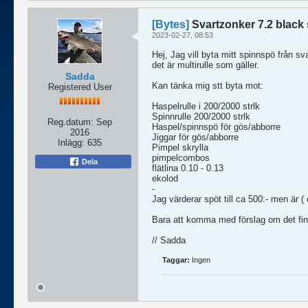
[Bytes]
Svartzonker 7.2 black 
2023-02-27, 08:53
Hej, Jag vill byta mitt spinnspö från s
det är multirulle som gäller.
Sadda
Kan tänka mig stt byta mot:
Registered User
Haspelrulle i 200/2000 strlk
Spinnrulle 200/2000 strlk
Reg.datum:
Sep
Haspel/spinnspö för gös/abborre
2016
Jiggar för gös/abborre
Inlägg:
635
Pimpel skrylla
pimpelcombos
Dela
flätlina 0.10 - 0.13
ekolod
-
Jag värderar spöt till ca 500:- men är ( 
Bara att komma med förslag om det fin
// Sadda
Taggar:
Ingen