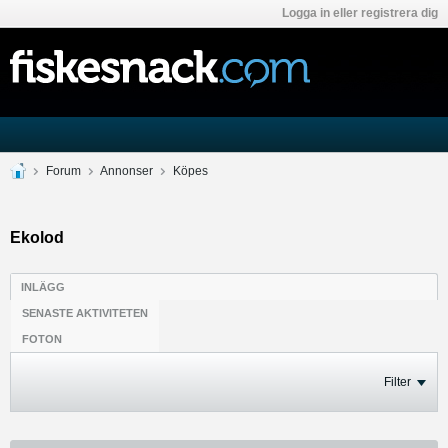
Logga in eller registrera dig
Forum
Annonser
Köpes
Ekolod
INLÄGG
SENASTE AKTIVITETEN
FOTON
Filter