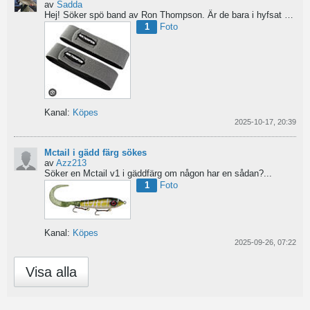
av
Sadda
Hej!
Söker spö band av Ron Thompson. Är de bara i hyfsat skick så köper jag gärna ett par....
1
Foto
Kanal:
Köpes
2025-10-17, 20:39
Mctail i gädd färg sökes
av
Azz213
Söker en Mctail v1 i gäddfärg om någon har en sådan?...
1
Foto
Kanal:
Köpes
2025-09-26, 07:22
Visa alla