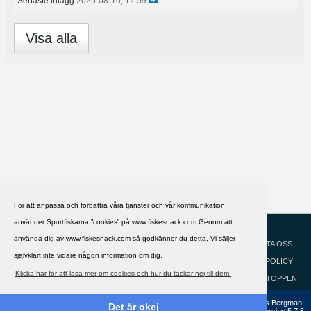
Senaste inlägg
2025-08-10, 12:59
Visa alla
För att anpassa och förbättra våra tjänster och vår kommunikation
använder Sportfiskarna ”cookies” på www.fiskesnack.com.Genom att
HJÄLP
Svenska
använda dig av www.fiskesnack.com så godkänner du detta. Vi säljer
KONTAKTA OSS
självklart inte vidare någon information om dig.
COOKIEPOLICY
Klicka här för att läsa mer om cookies och hur du tackar nej till dem.
GÅ TILL TOPPEN
Copyright ©2002 - 2021, FiskeSnack.com. Grundad 2002 av Anders Bergman.
Det är okej