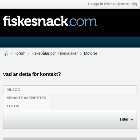
Logga in eller registrera dig
Forum
Fiskebåtar och fiskekajaker
Motorer
vad är detta för kontakt?
INLÄGG
SENASTE AKTIVITETEN
FOTON
Filter