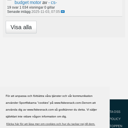
budget motor
av
- cs-
19 svar
1 034 visningar
0 gillar
Senaste inlägg
2025-11-03, 07:05
Visa alla
För att anpassa och förbättra våra tjänster och vår kommunikation
använder Sportfiskarna ”cookies” på www.fiskesnack.com.Genom att
HJÄLP
Svenska
använda dig av www.fiskesnack.com så godkänner du detta. Vi säljer
KONTAKTA OSS
självklart inte vidare någon information om dig.
COOKIEPOLICY
Klicka här för att läsa mer om cookies och hur du tackar nej till dem.
GÅ TILL TOPPEN