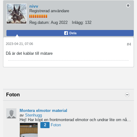
nivv
Registrerad användare
Reg.datum:
Aug 2022
Inlägg:
132
Dela
2023-04-21, 07:06
#4
Då är det kablar till mätare
Foton
Montera elmotor material
av
Stenhugg
Hej! Har köpt en frontmonterad elmotor och undrar lite om nån har någon tips hur man ska börja bygga...
2
Foton