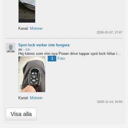
Kanal:
Motorer
2026-01-07, 17:47
Spot lock verkar inte fungera
av
- cs-
Hej
känns som min nya Power drive tappar spot lock
hittar inga manualer eller tips...
1
Foto
Kanal:
Motorer
2025-11-14, 10:50
Visa alla