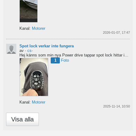
Kanal:
Motorer
2026-01-07, 17:47
Spot lock verkar inte fungera
av
- cs-
Hej
känns som min nya Power drive tappar spot lock
hittar inga manualer eller tips...
1
Foto
Kanal:
Motorer
2025-11-14, 10:50
Visa alla