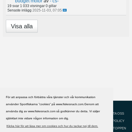
budget motor
av
- cs-
19 svar
1 033 visningar
0 gillar
Senaste inlägg
2025-11-03, 07:05
Visa alla
För att anpassa och förbättra våra tjänster och vår kommunikation
använder Sportfiskarna ”cookies” på www.fiskesnack.com.Genom att
HJÄLP
Svenska
använda dig av www.fiskesnack.com så godkänner du detta. Vi säljer
KONTAKTA OSS
självklart inte vidare någon information om dig.
COOKIEPOLICY
Klicka här för att läsa mer om cookies och hur du tackar nej till dem.
GÅ TILL TOPPEN