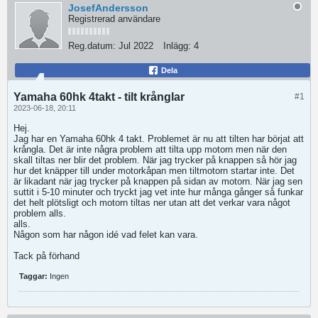
JosefAndersson
Registrerad användare
Reg.datum:
Jul 2022
Inlägg:
4
Dela
Yamaha 60hk 4takt - tilt krånglar
#1
2023-06-18, 20:11
Hej.
Jag har en Yamaha 60hk 4 takt. Problemet är nu att tilten har börjat att
krångla. Det är inte några problem att tilta upp motorn men när den
skall tiltas ner blir det problem. När jag trycker på knappen så hör jag
hur det knäpper till under motorkåpan men tiltmotorn startar inte. Det
är likadant när jag trycker på knappen på sidan av motorn. När jag sen
suttit i 5-10 minuter och tryckt jag vet inte hur många gånger så funkar
det helt plötsligt och motorn tiltas ner utan att det verkar vara något
problem alls.
​​alls.
Någon som har någon idé vad felet kan vara.
Tack på förhand
Taggar:
Ingen