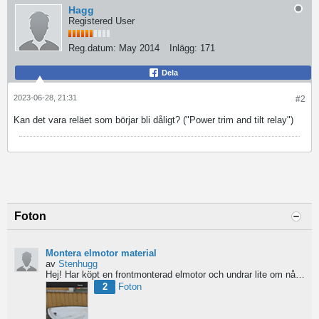
Hagg
Registered User
Reg.datum:
May 2014
Inlägg:
171
Dela
2023-06-28, 21:31
#2
Kan det vara reläet som börjar bli dåligt? ("Power trim and tilt relay")
Foton
Montera elmotor material
av
Stenhugg
Hej! Har köpt en frontmonterad elmotor och undrar lite om nån har någon tips hur man ska börja bygga...
2
Foton