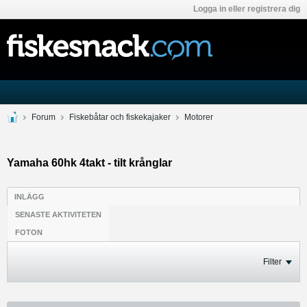
Logga in eller registrera dig
Forum
Fiskebåtar och fiskekajaker
Motorer
Yamaha 60hk 4takt - tilt krånglar
INLÄGG
SENASTE AKTIVITETEN
FOTON
Filter