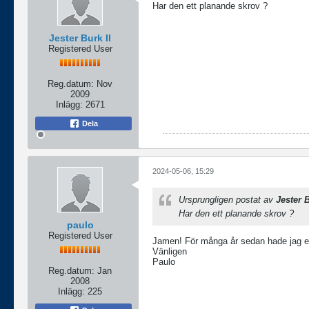
Har den ett planande skrov ?
Jester Burk II
Registered User
Reg.datum:
Nov
2009
Inlägg:
2671
Dela
2024-05-06, 15:29
Ursprungligen postat av
Jester B
Har den ett planande skrov ?
paulo
Registered User
Jamen! För många år sedan hade jag e
Vänligen
Paulo
Reg.datum:
Jan
2008
Inlägg:
225