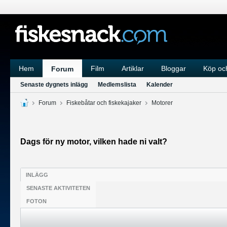
Hem
Film
Artiklar
Bloggar
Köp och
Forum
Senaste dygnets inlägg
Medlemslista
Kalender
Forum
Fiskebåtar och fiskekajaker
Motorer
Dags för ny motor, vilken hade ni valt?
INLÄGG
SENASTE AKTIVITETEN
FOTON