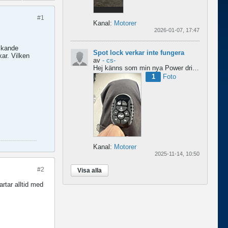
#1
Kanal:
Motorer
2026-01-07, 17:47
ockande
Spot lock verkar inte fungera
kar. Vilken
av
- cs-
Hej
känns som min nya Power drive tappar spot lock
1
Foto
Kanal:
Motorer
2025-11-14, 10:50
#2
Visa alla
artar alltid med