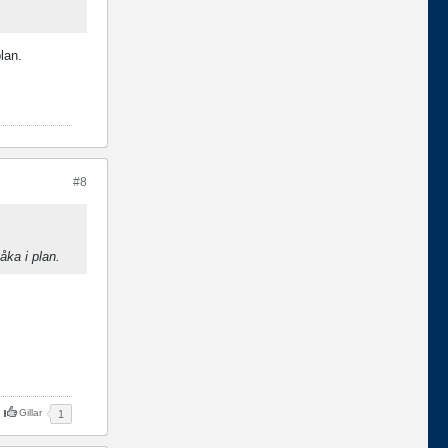
lan.
#8
ka i plan.
Gillar
1