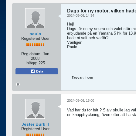
Dags för ny motor, vilken hade
2024-05-06, 14:34
Hej!
Dags för en ny snurra och valet står m
erbjudande på en Yamaha 5 hk för 13.900
paulo
hade ni valt och varför?
Registered User
Vänligen
Paulo
Reg.datum:
Jan
2008
Inlägg:
225
Dela
Taggar:
Ingen
2024-05-06, 15:00
Vad har du för båt ? Själv skulle jag vä
en knapptryckning, även efter att ha s
Jester Burk II
Registered User