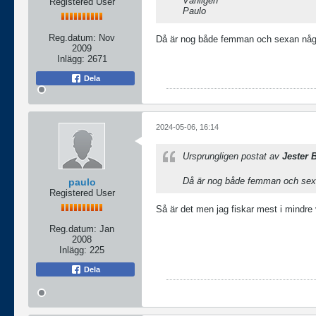
Vänligen
Registered User
Paulo
Reg.datum:
Nov
Då är nog både femman och sexan något
2009
Inlägg:
2671
Dela
2024-05-06, 16:14
Ursprungligen postat av
Jester B
Då är nog både femman och sexa
paulo
Registered User
Så är det men jag fiskar mest i mindre 
Reg.datum:
Jan
2008
Inlägg:
225
Dela