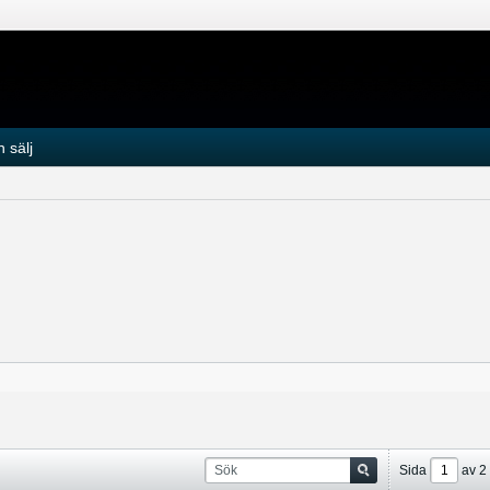
 sälj
Sida
av
2