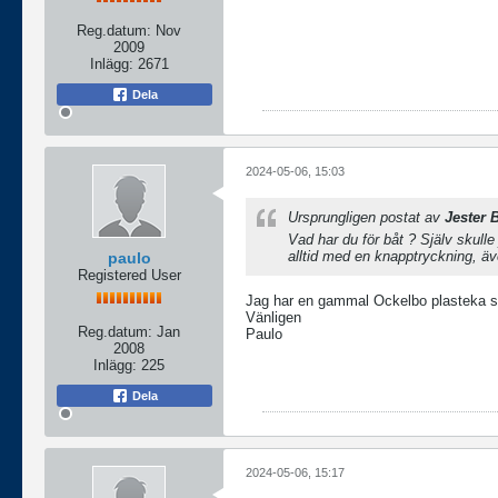
Reg.datum:
Nov
2009
Inlägg:
2671
Dela
2024-05-06, 15:03
Ursprungligen postat av
Jester B
Vad har du för båt ? Själv skulle
alltid med en knapptryckning, äv
paulo
Registered User
Jag har en gammal Ockelbo plasteka so
Vänligen
Reg.datum:
Jan
Paulo
2008
Inlägg:
225
Dela
2024-05-06, 15:17