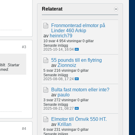
Relaterat
Fronmonterad elmotor på
Linder 460 Arkip
av
heinrich79
10 svar
4 954 visningar
0 gillar
Senaste inlägg
#3
2025-10-14, 16:04
55 pounds till en flytring
av
Zionnoiz
ilt. Startar
n med.
5 svar
216 visningar
0 gillar
Senaste inlägg
2025-08-08, 17:24
Bulta fast motorn eller inte?
av
paulo
3 svar
272 visningar
0 gillar
Senaste inlägg
2025-08-21, 08:27
Elmotor till Örnvik 550 HT.
av
Krillan
#4
6 svar
231 visningar
0 gillar
Senaste inlägg