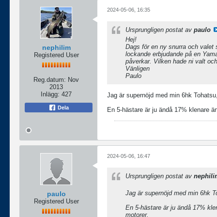
2024-05-06, 16:35
Ursprungligen postat av
paulo
Hej!
Dags för en ny snurra och valet 
nephilim
lockande erbjudande på en Yamaha
Registered User
påverkar. Vilken hade ni valt och
Vänligen
Paulo
Reg.datum:
Nov
2013
Inlägg:
427
Jag är supernöjd med min 6hk Tohatsu
Dela
En 5-hästare är ju ändå 17% klenare än
2024-05-06, 16:47
Ursprungligen postat av
nephil
Jag är supernöjd med min 6hk T
paulo
Registered User
En 5-hästare är ju ändå 17% kle
motorer.