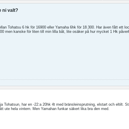
 ni valt?
ellan Tohatsu 6 hk för 16900 eller Yamaha 6hk för 18.300. Har även fått ett l
 men kanske för liten till min lilla båt, lite osäker på hur mycket 1 Hk påver
lja Tohatsun, har en -22:a 20hk 4t med bränsleinsprutning, elstart och eltilt. St
tått ute hela vintern. Men Yamahan funkar säkert lika bra den med.