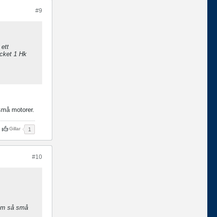
#9
 ett
ycket 1 Hk
små motorer.
Gillar
1
#10
 om så små