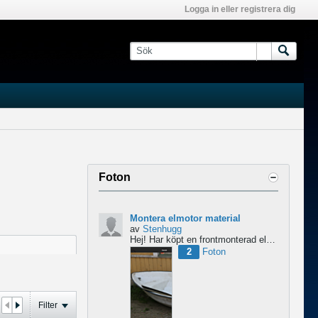
Logga in eller registrera dig
Foton
Montera elmotor material
av
Stenhugg
Hej! Har köpt en frontmonterad elmotor och undrar lite om nån har någon tips hur man ska börja bygga...
2
Foton
Filter