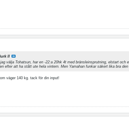
urk II
 jag välja Tohatsun, har en -22:a 20hk 4t med bränsleinsprutning, elstart och elt
en efter att ha stått ute hela vintern. Men Yamahan funkar säkert lika bra de
m väger 140 kg. tack för din input!