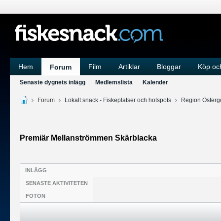
Hem
Film
Artiklar
Bloggar
Köp och
Forum
Senaste dygnets inlägg
Medlemslista
Kalender
Forum
Lokalt snack - Fiskeplatser och hotspots
Region Österg
Premiär Mellanströmmen Skärblacka
INLÄGG
SENASTE AKTIVITETEN
FOTON