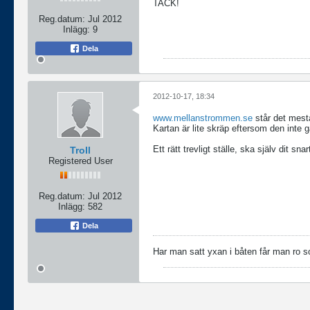
TACK!
Reg.datum:
Jul 2012
Inlägg:
9
Dela
2012-10-17, 18:34
www.mellanstrommen.se
står det mest
Kartan är lite skräp eftersom den inte gå
Ett rätt trevligt ställe, ska själv dit sna
Troll
Registered User
Reg.datum:
Jul 2012
Inlägg:
582
Dela
Har man satt yxan i båten får man ro s