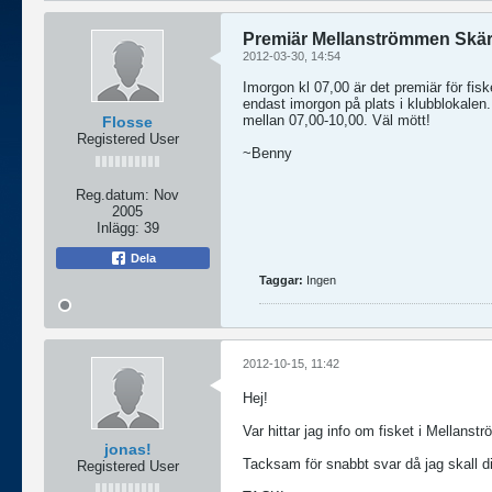
Premiär Mellanströmmen Skä
2012-03-30, 14:54
Imorgon kl 07,00 är det premiär för fis
endast imorgon på plats i klubblokale
mellan 07,00-10,00. Väl mött!
Flosse
Registered User
~Benny
Reg.datum:
Nov
2005
Inlägg:
39
Dela
Taggar:
Ingen
2012-10-15, 11:42
Hej!
Var hittar jag info om fisket i Mellans
jonas!
Tacksam för snabbt svar då jag skall di
Registered User