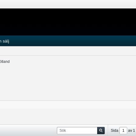
 sälj
ötland
Sida
av
1