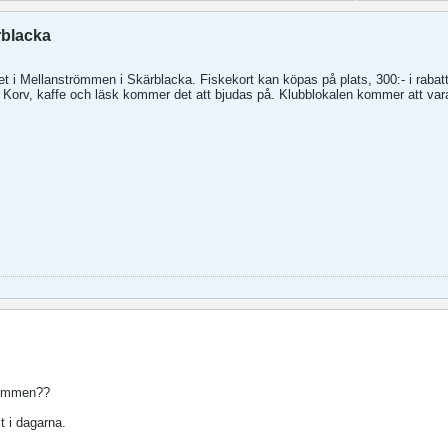
rblacka
ket i Mellanströmmen i Skärblacka. Fiskekort kan köpas på plats, 300:- i rabat
n. Korv, kaffe och läsk kommer det att bjudas på. Klubblokalen kommer att v
trömmen??
t i dagarna.