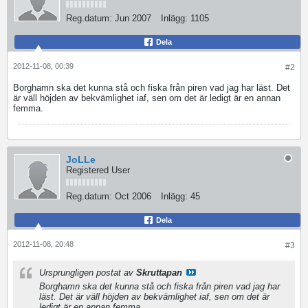
Reg.datum:
Jun 2007
Inlägg:
1105
Dela
2012-11-08, 00:39
#2
Borghamn ska det kunna stå och fiska från piren vad jag har läst. Det
är väll höjden av bekvämlighet iaf, sen om det är ledigt är en annan
femma.
JoLLe
Registered User
Reg.datum:
Oct 2006
Inlägg:
45
Dela
2012-11-08, 20:48
#3
Ursprungligen postat av
Skruttapan
Borghamn ska det kunna stå och fiska från piren vad jag har
läst. Det är väll höjden av bekvämlighet iaf, sen om det är
ledigt är en annan femma.