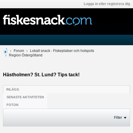
Logga in eller registrera dig
Forum
Lokalt snack - Fiskeplatser och hotspots
Region Östergötland
Hästholmen? St. Lund? Tips tack!
INLÄGG
SENASTE AKTIVITETEN
FOTON
Filter