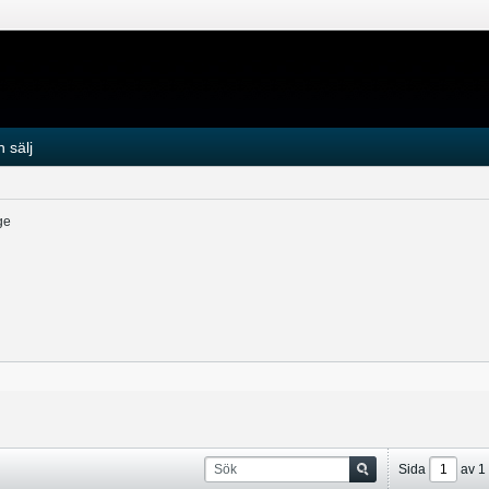
 sälj
ge
Sida
av
1