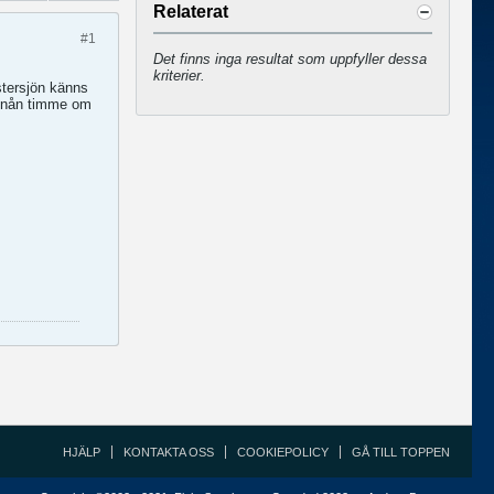
Relaterat
#1
Det finns inga resultat som uppfyller dessa
kriterier.
Östersjön känns
ra nån timme om
HJÄLP
KONTAKTA OSS
COOKIEPOLICY
GÅ TILL TOPPEN