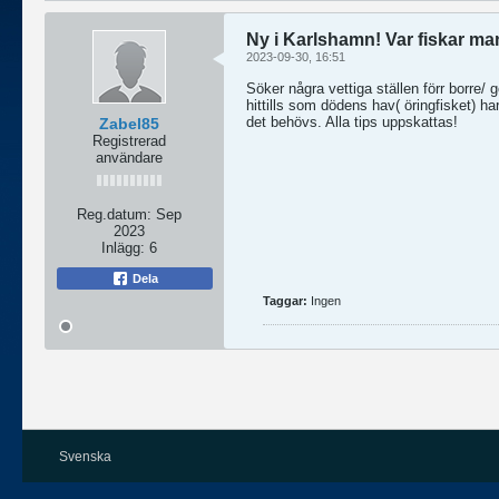
Ny i Karlshamn! Var fiskar ma
2023-09-30, 16:51
Söker några vettiga ställen förr borre/ 
hittills som dödens hav( öringfisket) 
det behövs. Alla tips uppskattas!
Zabel85
Registrerad
användare
Reg.datum:
Sep
2023
Inlägg:
6
Dela
Taggar:
Ingen
Svenska