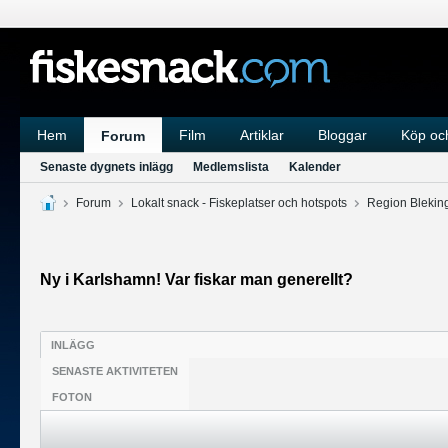
Hem
Film
Artiklar
Bloggar
Köp och
Forum
Senaste dygnets inlägg
Medlemslista
Kalender
Forum
Lokalt snack - Fiskeplatser och hotspots
Region Blekin
Ny i Karlshamn! Var fiskar man generellt?
INLÄGG
SENASTE AKTIVITETEN
FOTON