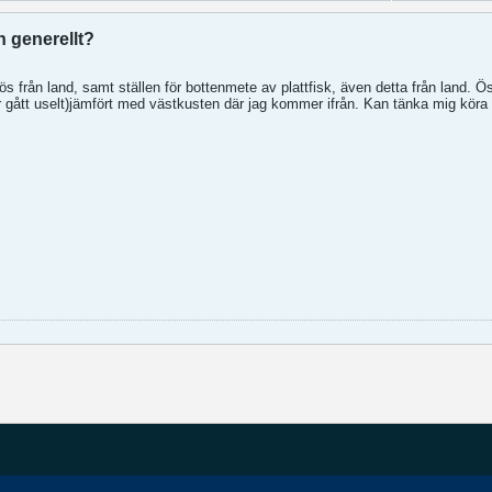
n generellt?
gös från land, samt ställen för bottenmete av plattfisk, även detta från land. 
har gått uselt)jämfört med västkusten där jag kommer ifrån. Kan tänka mig kö