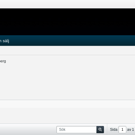
 sälj
berg
Sida
av
1