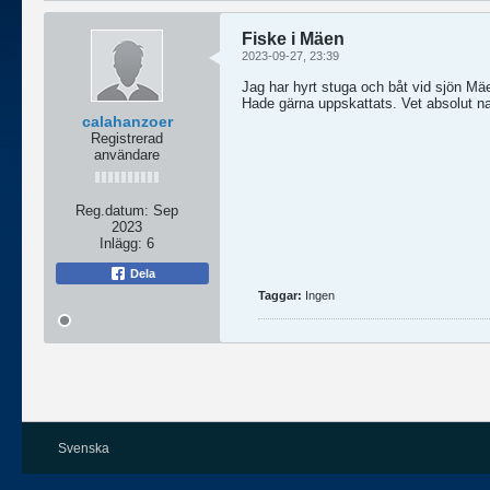
Fiske i Mäen
2023-09-27, 23:39
Jag har hyrt stuga och båt vid sjön Mäe
Hade gärna uppskattats. Vet absolut n
calahanzoer
Registrerad
användare
Reg.datum:
Sep
2023
Inlägg:
6
Dela
Taggar:
Ingen
Svenska