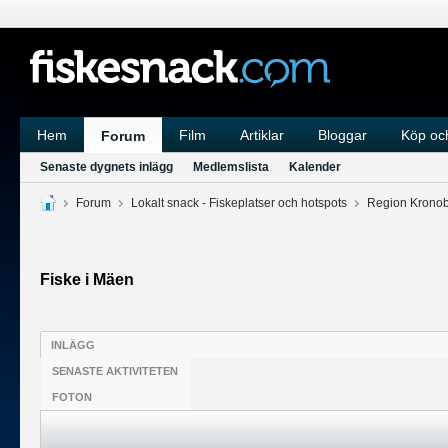
Hem
Film
Artiklar
Bloggar
Köp och
Forum
Senaste dygnets inlägg
Medlemslista
Kalender
Forum
Lokalt snack - Fiskeplatser och hotspots
Region Krono
Fiske i Mäen
INLÄGG
SENASTE AKTIVITETEN
FOTON