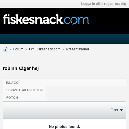
Logga in eller registrera dig
Forum
Om Fiskesnack.com
Presentationer
robinh säger hej
INLÄGG
SENASTE AKTIVITETEN
FOTON
Filter
No photos found.