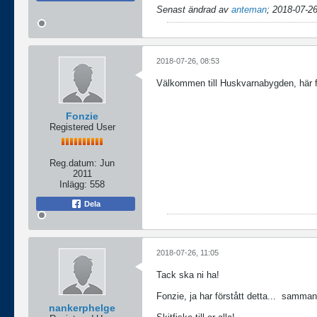
Senast ändrad av
anteman
;
2018-07-26
2018-07-26, 08:53
Välkommen till Huskvarnabygden, här f
Fonzie
Registered User
Reg.datum:
Jun
2011
Inlägg:
558
Dela
2018-07-26, 11:05
Tack ska ni ha!
Fonzie, ja har förstått detta...
sammanstä
nankerphelge