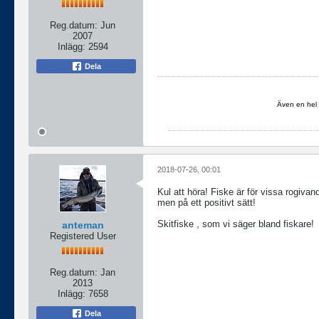
Reg.datum:
Jun
2007
Inlägg:
2594
Dela
Även en hel 
2018-07-26, 00:01
Kul att höra! Fiske är för vissa rogivand
men på ett positivt sätt!
Skitfiske , som vi säger bland fiskare!
anteman
Registered User
Reg.datum:
Jan
2013
Inlägg:
7658
Dela