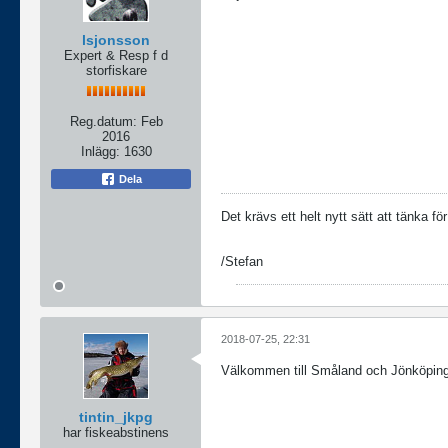
lsjonsson
Expert & Resp f d
storfiskare
Reg.datum:
Feb
2016
Inlägg:
1630
Dela
Det krävs ett helt nytt sätt att tänka f
/Stefan
2018-07-25, 22:31
Välkommen till Småland och Jönköpin
tintin_jkpg
har fiskeabstinens