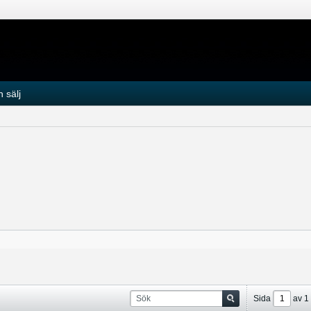
 sälj
Sida
av
1