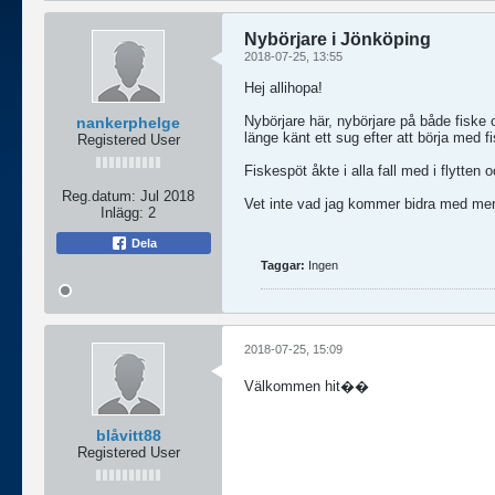
Nybörjare i Jönköping
2018-07-25, 13:55
Hej allihopa!
Nybörjare här, nybörjare på både fiske 
nankerphelge
länge känt ett sug efter att börja med fi
Registered User
Fiskespöt åkte i alla fall med i flytten 
Reg.datum:
Jul 2018
Vet inte vad jag kommer bidra med men 
Inlägg:
2
Dela
Taggar:
Ingen
2018-07-25, 15:09
Välkommen hit��
blåvitt88
Registered User