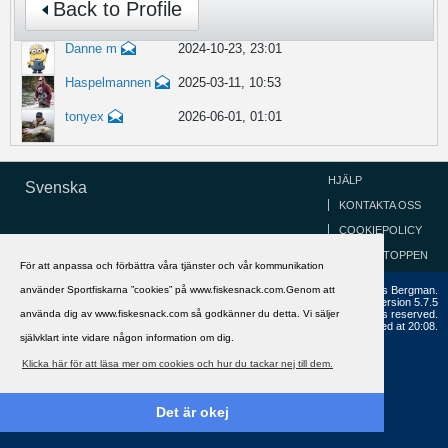
Back to Profile
Danne m
2024-10-23, 23:01
Haspelmannen
2025-03-11, 10:53
tonyex
2026-06-01, 01:01
HJÄLP
Svenska
KONTAKTA OSS
COOKIEPOLICY
GÅ TILL TOPPEN
För att anpassa och förbättra våra tjänster och vår kommunikation
använder Sportfiskarna ”cookies” på www.fiskesnack.com.Genom att
Copyright ©2002 - 2021, FiskeSnack.com. Grundad 2002 av Anders Bergman.
Powered by
vBulletin®
Version 5.7.5
använda dig av www.fiskesnack.com så godkänner du detta. Vi säljer
Copyright © 2026 MH Sub I, LLC dba vBulletin. All rights reserved.
All times are GMT+1. This page was generated at 20:08.
självklart inte vidare någon information om dig.
Klicka här för att läsa mer om cookies och hur du tackar nej till dem.
Det är okej