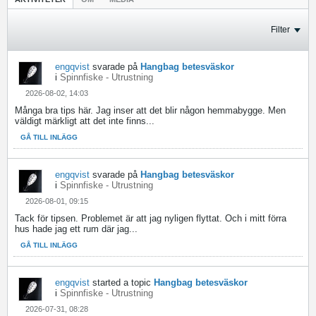
Filter
engqvist
svarade på
Hangbag betesväskor
i
Spinnfiske - Utrustning
2026-08-02, 14:03
Många bra tips här. Jag inser att det blir någon hemmabygge. Men
väldigt märkligt att det inte finns...
GÅ TILL INLÄGG
engqvist
svarade på
Hangbag betesväskor
i
Spinnfiske - Utrustning
2026-08-01, 09:15
Tack för tipsen. Problemet är att jag nyligen flyttat. Och i mitt förra
hus hade jag ett rum där jag...
GÅ TILL INLÄGG
engqvist
started a topic
Hangbag betesväskor
i
Spinnfiske - Utrustning
2026-07-31, 08:28