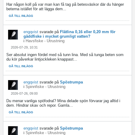
Har någon koll på var man kan få tag på betesväskor där du hänger
beterna istället för att lägga dem...
GÅ TILL INLÄGG
engqvist
svarade på
Flätlina 0,16 eller 0,20 mm för
gäddfiske i mycket grumligt vatten?
i
Havsfiske - Utrustning
2026-07-29, 10:31
Ser absolut ingen fördel med så tunn lina. Med så tunga beten som
du kör påverkar lintjockleken knappast...
GÅ TILL INLÄGG
engqvist
svarade på
Spöstrumpa
i
Spinnfiske - Utrustning
2026-07-26, 09:00
Du menar vanliga spöfodral? Mina delade spön förvarar jag alltid i
dem. Hindrar skav och repor. Gamla...
GÅ TILL INLÄGG
engqvist
svarade på
Spöstrumpa
i
Spinnfiske - Utrustning