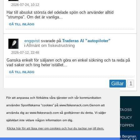
2026-07-24, 10:12
Har till absolut största del odelade spön och använder alltid
"strumpa". Om det är vanliga...
GÅ TILL INLÄGG
engqvist
svarade på
Traderas AI ”autopiloter”
i
Allmänt om fiskeutrustning
2026-07-12, 22:48
Ganska enkelt för säljaren och göra en enkel sökning och ta reda på
vad saker och ting heter istället...
GÅ TILL INLÄGG
1
Gillar
För att anpassa och förbättra våra tjänster och vår kommunikation
HJÄLP
Svenska
använder Sportfiskarna ”cookies” på www.fiskesnack.com.Genom att
KONTAKTA OSS
använda dig av www.fiskesnack.com så godkänner du detta. Vi säljer
COOKIEPOLICY
självklart inte vidare någon information om dig.
GÅ TILL TOPPEN
Klicka här för att läsa mer om cookies och hur du tackar nej till dem.
Copyright ©2002 - 2021, FiskeSnack.com. Grundad 2002 av Anders Bergman.