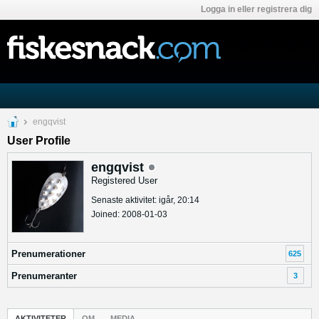
Logga in eller registrera dig
engqvist
User Profile
engqvist
Registered User
Senaste aktivitet: igår, 20:14
Joined: 2008-01-03
Prenumerationer
625
Prenumeranter
3
AKTIVITETER
OM
MEDIA