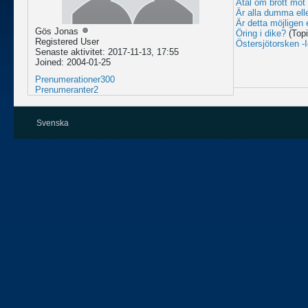
Åtal om brott mot 
Är alla dumma elle
Är detta möjligen 
Gös Jonas
Öring i dike?
(Top
Registered User
Östersjötorsken -
Senaste aktivitet: 2017-11-13, 17:55
Joined: 2004-01-25
Prenumerationer
300
Prenumeranter
2
Svenska