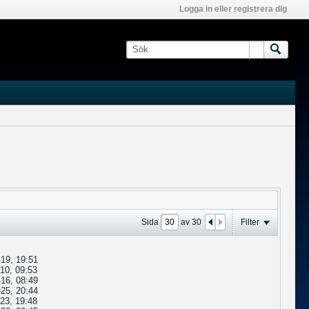
Logga in eller registrera dig
Sida
av
30
Filter
19, 19:51
10, 09:53
16, 08:49
25, 20:44
23, 19:48