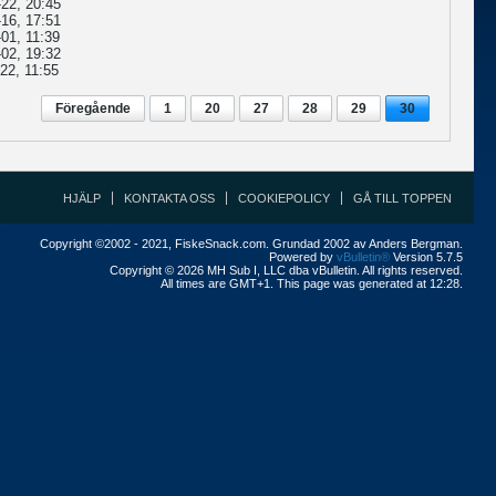
22, 20:45
16, 17:51
01, 11:39
02, 19:32
22, 11:55
Föregående
1
20
27
28
29
30
HJÄLP
KONTAKTA OSS
COOKIEPOLICY
GÅ TILL TOPPEN
Copyright ©2002 - 2021, FiskeSnack.com. Grundad 2002 av Anders Bergman.
Powered by
vBulletin®
Version 5.7.5
Copyright © 2026 MH Sub I, LLC dba vBulletin. All rights reserved.
All times are GMT+1. This page was generated at 12:28.