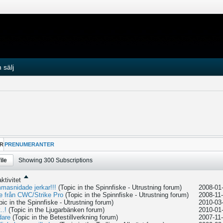
 sälj
R
PRENUMERANTER
ile
Showing
300
Subscriptions
ktivitet
masnidade jerkar!!!
(Topic in the
Spinnfiske - Utrustning
forum)
2008-01-
te från CWC/Strike Pro
(Topic in the
Spinnfiske - Utrustning
forum)
2008-11-
pic in the
Spinnfiske - Utrustning
forum)
2010-03-
..!
(Topic in the
Ljugarbänken
forum)
2010-01-
dare
(Topic in the
Betestillverkning
forum)
2007-11-