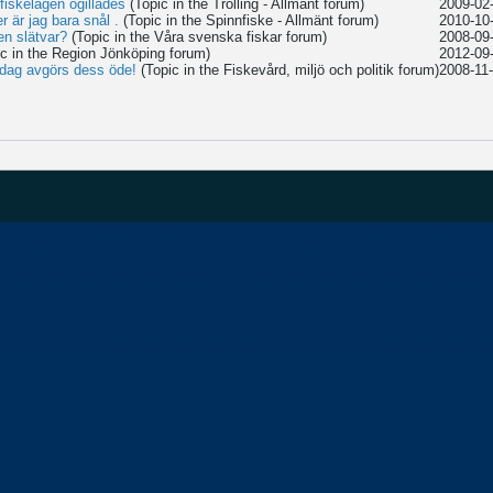
fiskelagen ogillades
(Topic in the
Trolling - Allmänt
forum)
2009-02-
r är jag bara snål .
(Topic in the
Spinnfiske - Allmänt
forum)
2010-10-
en slätvar?
(Topic in the
Våra svenska fiskar
forum)
2008-09-
ic in the
Region Jönköping
forum)
2012-09-
Idag avgörs dess öde!
(Topic in the
Fiskevård, miljö och politik
forum)
2008-11-