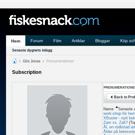
Forum
Film
Artiklar
Bloggar
Köp och
Hem
Senaste dygnets inlägg
Gös Jonas
Prenumerationer
Subscription
PRENUMERATIONE
Back to Prof
Name
Senaste a
work-shop för hem
XBuster - nytt be
Zam vs. Zalt?
(To
Ål, en rödlistad art
Ålder på betessni