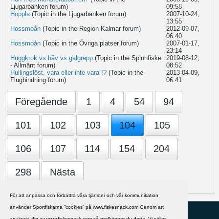
Ljugarbänken
forum)
09:58
Hoppla
(Topic in the
Ljugarbänken
forum)
2007-10-24,
13:55
Hossmoån
(Topic in the
Region Kalmar
forum)
2012-09-07,
06:40
Hossmoån
(Topic in the
Övriga platser
forum)
2007-01-17,
23:14
Huggkrok vs håv vs gälgrepp
(Topic in the
Spinnfiske
2019-08-12,
- Allmänt
forum)
08:52
Hullingslöst, vara eller inte vara !?
(Topic in the
2013-04-09,
Flugbindning
forum)
06:41
Föregående
1
4
54
94
101
102
103
104
105
106
107
114
154
204
298
Nästa
För att anpassa och förbättra våra tjänster och vår kommunikation
använder Sportfiskarna ”cookies” på www.fiskesnack.com.Genom att
HJÄLP
Svenska
använda dig av www.fiskesnack.com så godkänner du detta. Vi säljer