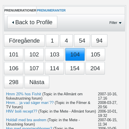
PRENUMERATIONER
PRENUMERANTER
Back to Profile
Filter
Föregående
1
4
54
94
101
102
103
104
105
106
107
114
154
204
298
Nästa
Hmm 20% hos Fishit
(Topic in the
Allmänt om
2007-10-16,
fiskeutrustning
forum)
17:16
Hmm... ja vad säger man`??
(Topic in the
Filmer &
2008-03-27,
TV
forum)
20:56
HNV boili recept??
(Topic in the
Mete - Allmänt
forum)
2006-10-01,
19:32
Holdall med bra axelrem
(Topic in the
Mete -
2007-06-15,
Utrustning
forum)
11:34
Hon med monsterabborren?
(Topic in the
2006-10-05,