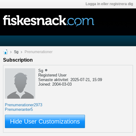
Logga in eller registrera dig
Sg
Prenumerationer
Subscription
Sg
Registered User
Senaste aktivitet: 2025-07-21, 15:09
Joined: 2004-03-03
Prenumerationer
2973
Prenumeranter
5
Hide User Customizations