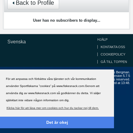
Back to Profile
User has no subscribers to display...
HJÄLP
Svenska
KONTAKTA OSS
COOKIEPOLICY
GÅ TILL TOPPEN
Copyright ©2002 - 2021, FiskeSnack.com. Grundad 2002 av Anders Bergman.
Powered by
vBulletin®
Version 5.7.5
För att anpassa och förbättra våra tjänster och vår kommunikation
Copyright © 2026 MH Sub I, LLC dba vBulletin. All rights reserved.
All times are GMT+1. This page was generated at 13:48.
använder Sportfiskarna ”cookies” på www.fiskesnack.com.Genom att
använda dig av www.fiskesnack.com så godkänner du detta. Vi säljer
självklart inte vidare någon information om dig.
Klicka här för att läsa mer om cookies och hur du tackar nej till dem.
Det är okej