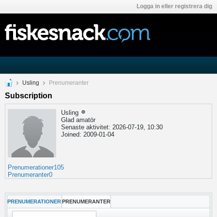
Logga in eller registrera dig
Usling
Prenumeranter
Subscription
Usling
Glad amatör
Senaste aktivitet: 2026-07-19, 10:30
Joined: 2009-01-04
Prenumerationer
105
Prenumeranter
0
PRENUMERATIONER
PRENUMERANTER