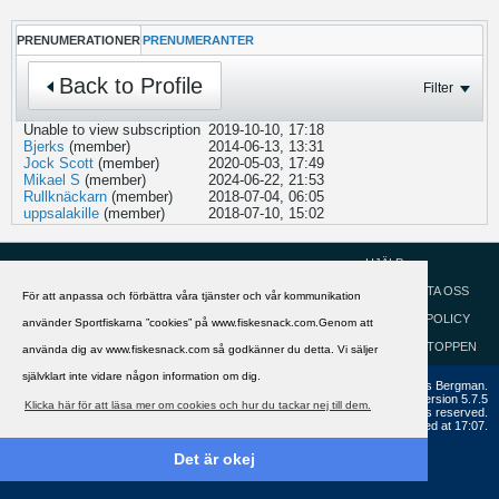
PRENUMERATIONER
PRENUMERANTER
Back to Profile
Filter
Unable to view subscription
2019-10-10, 17:18
Bjerks
(member)
2014-06-13, 13:31
Jock Scott
(member)
2020-05-03, 17:49
Mikael S
(member)
2024-06-22, 21:53
Rullknäckarn
(member)
2018-07-04, 06:05
uppsalakille
(member)
2018-07-10, 15:02
HJÄLP
Svenska
KONTAKTA OSS
För att anpassa och förbättra våra tjänster och vår kommunikation
COOKIEPOLICY
använder Sportfiskarna ”cookies” på www.fiskesnack.com.Genom att
GÅ TILL TOPPEN
använda dig av www.fiskesnack.com så godkänner du detta. Vi säljer
självklart inte vidare någon information om dig.
Copyright ©2002 - 2021, FiskeSnack.com. Grundad 2002 av Anders Bergman.
Powered by
vBulletin®
Version 5.7.5
Klicka här för att läsa mer om cookies och hur du tackar nej till dem.
Copyright © 2026 MH Sub I, LLC dba vBulletin. All rights reserved.
All times are GMT+1. This page was generated at 17:07.
Det är okej